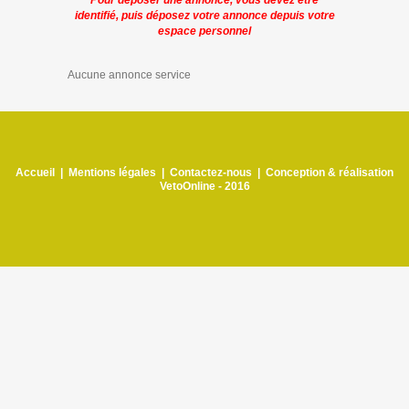
Pour déposer une annonce, vous devez être
identifié, puis déposez votre annonce depuis votre
espace personnel
Aucune annonce service
Accueil
|
Mentions légales
|
Contactez-nous
|
Conception & réalisation
VetoOnline - 2016