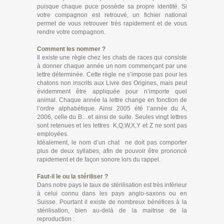
puisque chaque puce possède sa propre identité. Si
votre compagnon est retrouvé, un fichier national
permet de vous retrouver très rapidement et de vous
rendre votre compagnon.
Comment les nommer ?
Il existe une règle chez les chats de races qui consiste
à donner chaque année un nom commençant par une
lettre déterminée. Cette règle ne s’impose pas pour les
chatons non inscrits aux Livre des Origines, mais peut
évidemment être appliquée pour n’importe quel
animal. Chaque année la lettre change en fonction de
l’ordre alphabétique. Ainsi 2005 été l’année du A,
2006, celle du B…et ainsi de suite. Seules vingt lettres
sont retenues et les lettres K,Q,W,X,Y et Z ne sont pas
employées.
Idéalement, le nom d’un chat ne doit pas comporter
plus de deux syllabes, afin de pouvoir être prononcé
rapidement et de façon sonore lors du rappel.
Faut-il le ou la stériliser ?
Dans notre pays le taux de stérilisation est très inférieur
à celui connu dans les pays anglo-saxons ou en
Suisse. Pourtant il existe de nombreux bénéfices à la
stérilisation, bien au-delà de la maitrise de la
reproduction :