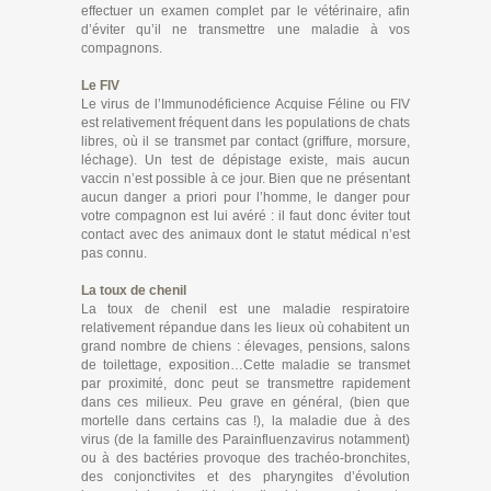
effectuer un examen complet par le vétérinaire, afin
d’éviter qu’il ne transmettre une maladie à vos
compagnons.
Le FIV
Le virus de l’Immunodéficience Acquise Féline ou FIV
est relativement fréquent dans les populations de chats
libres, où il se transmet par contact (griffure, morsure,
léchage). Un test de dépistage existe, mais aucun
vaccin n’est possible à ce jour. Bien que ne présentant
aucun danger a priori pour l’homme, le danger pour
votre compagnon est lui avéré : il faut donc éviter tout
contact avec des animaux dont le statut médical n’est
pas connu.
La toux de chenil
La toux de chenil est une maladie respiratoire
relativement répandue dans les lieux où cohabitent un
grand nombre de chiens : élevages, pensions, salons
de toilettage, exposition…Cette maladie se transmet
par proximité, donc peut se transmettre rapidement
dans ces milieux. Peu grave en général, (bien que
mortelle dans certains cas !), la maladie due à des
virus (de la famille des Parainfluenzavirus notamment)
ou à des bactéries provoque des trachéo-bronchites,
des conjonctivites et des pharyngites d’évolution