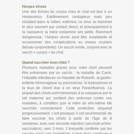
Herpes virose
Une des formes du coryza chez le chat est due à un
Herpesvirus. Extrêmement contagieux mais peu
résistant dans le milieu extérieur, ce virus se transmet
le plus souvent par contact direct, et principalement à
la naissance la mère contamine ses petits. Rarement
dangereuse, l’herpes virose peut être invalidante et
occasionner des complications au niveau oculaire
(kérato-conjonctivite). Un vaccin existe, conjoint avec le
vaccin « coryza » du chat.
Quand vacciner mon chiot ?
Plusieurs maladies graves pour votre chiot peuvent
être prévenues par un vaccin : la maladie de Carré,
l’hépatite infectieuse ou hépatite de Rubarth, la gastro-
entérite hémoragique ou parvovirose, la leptospirose et
la toux de chenil due à un virus Parainfluenza. La
plupart des chiots sont immunisés à la naissance par le
lait maternel qui contient des anticorps contre ces
maladies, à condition que la mère ait elle-même été
vaccinée correctement. Cette protection disparait
progressivement, c’est pourquoi il est recommandé de
faire vacciner les chiots à partir de l’âge de 8
semaines, avec une seconde injection (seconde primo-
vaccination), vers 3 mois. L’immunité conférée par les
vaccins n’est pas immédiate, il faut donc continuer à