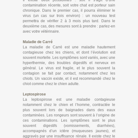
Il existe deux possibilités : soit il s’agit d’une
contamination récente, soit votre chat est porteur sain
chronique. Dans le premier cas, il pourra éliminer le
virus (un cas sur trois environ) : un nouveau test
permettra de vérifier 2 à 3 mois plus tard. Dans le
deuxième cas, des mesures sont à prendre : parlez-en
avec votre vétérinaire.
Maladie de Carré
La maladie de Carré est une maladie hautement
contagieuse chez les chiens, et dont l’évolution est
souvent mortelle. Les symptômes sont variés, avec une
hyperthermie, des troubles digestifs et nerveux en
général. Le virus est fragile, et le plus souvent la
contagion se fait par contact, notamment chez les
chiots. Un vaccin existe, et il est recommandé chez le
chiot comme chez le chien adulte.
Leptospirose
La leptospirose est une maladie contagieuse
notamment chez le chien et l’homme, contractée le
plus souvent lors de baignades dans des eaux
contaminées. Les rongeurs sont souvent à l’origine de
ces contaminations. Les symptômes sont le plus
souvent digestifs (vomissements, diarrhées),
accompagnés d’un ictère (muqueuses jaunes), et
aggravés par une insuffisance rénale. Il existe chez le