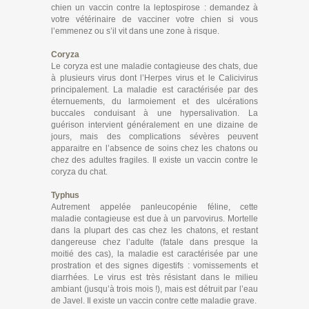
chien un vaccin contre la leptospirose : demandez à
votre vétérinaire de vacciner votre chien si vous
l’emmenez ou s’il vit dans une zone à risque.
Coryza
Le coryza est une maladie contagieuse des chats, due
à plusieurs virus dont l’Herpes virus et le Calicivirus
principalement. La maladie est caractérisée par des
éternuements, du larmoiement et des ulcérations
buccales conduisant à une hypersalivation. La
guérison intervient généralement en une dizaine de
jours, mais des complications sévères peuvent
apparaitre en l’absence de soins chez les chatons ou
chez des adultes fragiles. Il existe un vaccin contre le
coryza du chat.
Typhus
Autrement appelée panleucopénie féline, cette
maladie contagieuse est due à un parvovirus. Mortelle
dans la plupart des cas chez les chatons, et restant
dangereuse chez l’adulte (fatale dans presque la
moitié des cas), la maladie est caractérisée par une
prostration et des signes digestifs : vomissements et
diarrhées. Le virus est très résistant dans le milieu
ambiant (jusqu’à trois mois !), mais est détruit par l’eau
de Javel. Il existe un vaccin contre cette maladie grave.