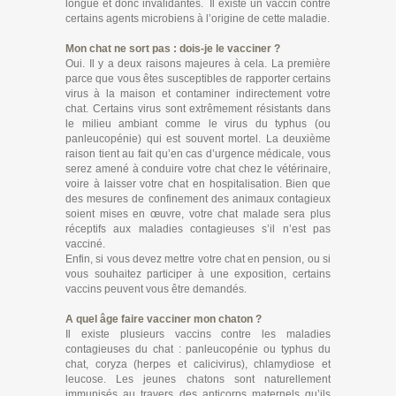
longue et donc invalidantes. Il existe un vaccin contre
certains agents microbiens à l’origine de cette maladie.
Mon chat ne sort pas : dois-je le vacciner ?
Oui. Il y a deux raisons majeures à cela. La première
parce que vous êtes susceptibles de rapporter certains
virus à la maison et contaminer indirectement votre
chat. Certains virus sont extrêmement résistants dans
le milieu ambiant comme le virus du typhus (ou
panleucopénie) qui est souvent mortel. La deuxième
raison tient au fait qu’en cas d’urgence médicale, vous
serez amené à conduire votre chat chez le vétérinaire,
voire à laisser votre chat en hospitalisation. Bien que
des mesures de confinement des animaux contagieux
soient mises en œuvre, votre chat malade sera plus
réceptifs aux maladies contagieuses s’il n’est pas
vacciné.
Enfin, si vous devez mettre votre chat en pension, ou si
vous souhaitez participer à une exposition, certains
vaccins peuvent vous être demandés.
A quel âge faire vacciner mon chaton ?
Il existe plusieurs vaccins contre les maladies
contagieuses du chat : panleucopénie ou typhus du
chat, coryza (herpes et calicivirus), chlamydiose et
leucose. Les jeunes chatons sont naturellement
immunisés au travers des anticorps maternels qu’ils