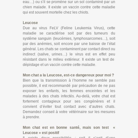
eau…) ou s’il se promène sur un sol contaminé par un
chien malade. Il existe un vaccin contre cette maladie
qui est souvent mortelle chez les chiots.
Leucose
Due au virus FeLV (Feline Leukemia Virus), cette
maladie se caractérise soit par des tumeurs du
système sanguin (leucémies, lymphosarcomes…), soit
par des anémies, soit encore par une baisse de l’état
général. Les chats se contaminent par contact direct ou
indirect (salive, urines…) le virus est en effet peu
résistant dans le milieu extérieur. Il existe un test de
dépistage et un vaccin contre cette maladie.
Mon chat a la Leucose, est-ce dangereux pour moi ?
Bien que la transmission à l’homme ne semble pas
possible, il est recommandé par précaution de ne pas
exposer les enfants, les femmes enceintes et les
malades à des chats infectés. Au-delà, votre chat est
fortement contagieux pour ses congénères et il
convient d’éviter tout contact avec d’autres chats.
Demandez conseil à votre vétérinaire sur les mesures
à prendre.
Mon chat est en bonne santé, mais son test «
Leucose » est positif