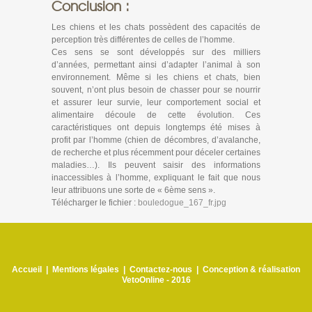
Conclusion :
Les chiens et les chats possèdent des capacités de
perception très différentes de celles de l’homme.
Ces sens se sont développés sur des milliers
d’années, permettant ainsi d’adapter l’animal à son
environnement. Même si les chiens et chats, bien
souvent, n’ont plus besoin de chasser pour se nourrir
et assurer leur survie, leur comportement social et
alimentaire découle de cette évolution. Ces
caractéristiques ont depuis longtemps été mises à
profit par l’homme (chien de décombres, d’avalanche,
de recherche et plus récemment pour déceler certaines
maladies…). Ils peuvent saisir des informations
inaccessibles à l’homme, expliquant le fait que nous
leur attribuons une sorte de « 6ème sens ».
Télécharger le fichier :
bouledogue_167_fr.jpg
Accueil
|
Mentions légales
|
Contactez-nous
|
Conception & réalisation
VetoOnline - 2016