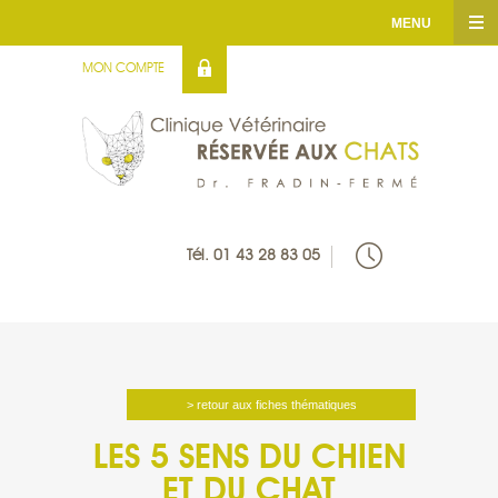
MENU
MON COMPTE
ACCUEIL
CLINIQUE
SERVICES
Tél. 01 43 28 83 05
INFOS UTILES
FICHES THÉMATIQUES
MÉDIATHÉQUE
> retour aux fiches thématiques
LES 5 SENS DU CHIEN
CONTACT
ET DU CHAT