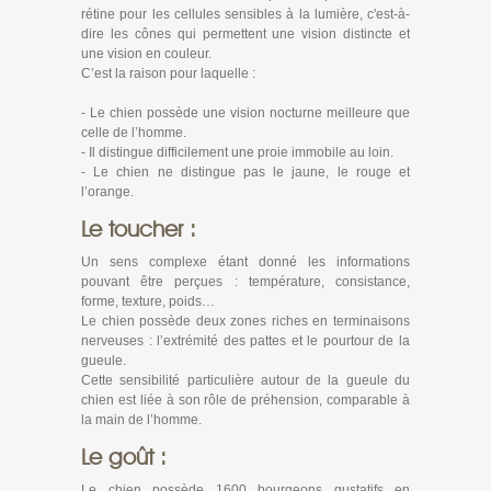
rétine pour les cellules sensibles à la lumière, c'est-à-
dire les cônes qui permettent une vision distincte et
une vision en couleur.
C’est la raison pour laquelle :
- Le chien possède une vision nocturne meilleure que
celle de l’homme.
- Il distingue difficilement une proie immobile au loin.
- Le chien ne distingue pas le jaune, le rouge et
l’orange.
Le toucher :
Un sens complexe étant donné les informations
pouvant être perçues : température, consistance,
forme, texture, poids…
Le chien possède deux zones riches en terminaisons
nerveuses : l’extrémité des pattes et le pourtour de la
gueule.
Cette sensibilité particulière autour de la gueule du
chien est liée à son rôle de préhension, comparable à
la main de l’homme.
Le goût :
Le chien possède 1600 bourgeons gustatifs en