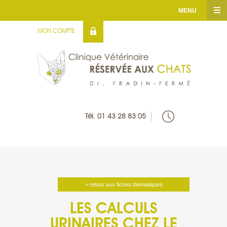
MENU
MON COMPTE
ACCUEIL
CLINIQUE
SERVICES
Tél. 01 43 28 83 05
INFOS UTILES
FICHES THÉMATIQUES
MÉDIATHÉQUE
> retour aux fiches thématiques
LES CALCULS
CONTACT
URINAIRES CHEZ LE