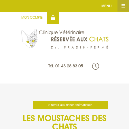
MENU
MON COMPTE
ACCUEIL
CLINIQUE
SERVICES
Tél. 01 43 28 83 05
INFOS UTILES
FICHES THÉMATIQUES
MÉDIATHÉQUE
> retour aux fiches thématiques
LES MOUSTACHES DES
CONTACT
CHATS