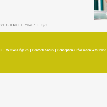
N_ARTERIELLE_CHAT_155_fr.pdf
il
|
Mentions légales
|
Contactez-nous
|
Conception & réalisation VetoOnline 