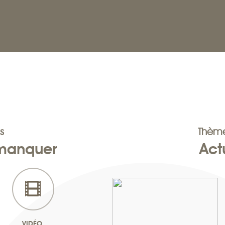
s
Thème
 manquer
Act
VIDÉO