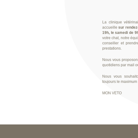
La clinique vétérin
accueille
sur rendez
19h, le samedi de 9
votre chat, notre équ
conseiller et prend
prestations.
Nous vous proposons 
quotidiens par mail o
Nous vous souhaito
toujours le maximum 
MON VETO