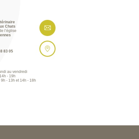
térinaire
ux Chats
de l’église
cennes
28 83 05
undi au vendredi
 14h - 19h
 9h - 13h et 14h - 18h