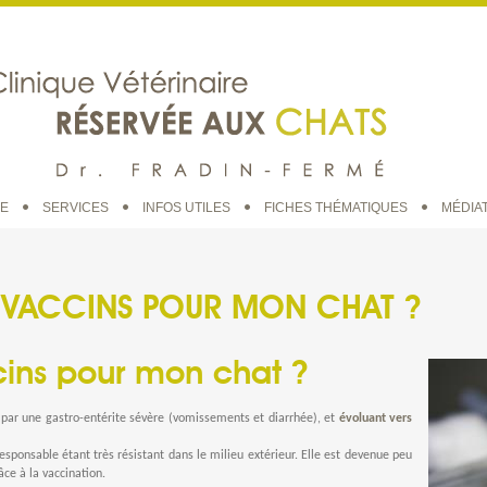
UE
SERVICES
INFOS UTILES
FICHES THÉMATIQUES
MÉDIA
 VACCINS POUR MON CHAT ?
ins pour mon chat ?
t par une
gastro-entérite sévère
(vomissements et diarrhée), et
évoluant vers
 responsable étant très résistant dans le milieu extérieur. Elle est devenue peu
e à la vaccination.