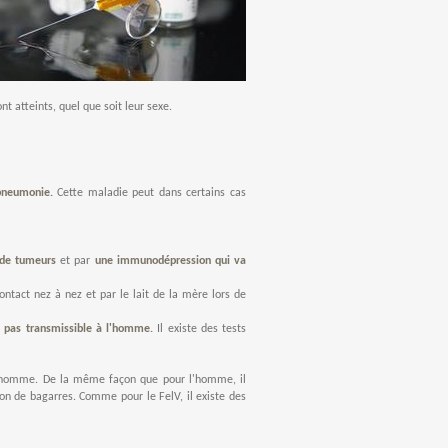
t atteints, quel que soit leur sexe.
 pneumonie.
Cette maladie peut dans certains cas
n de tumeurs
et par
une immunodépression qui va
ontact nez à nez et par le lait de la mère lors de
t pas transmissible à l'homme.
Il existe des tests
à l'homme. De la même façon que pour l'homme, il
ion de bagarres. Comme pour le FelV, il existe des