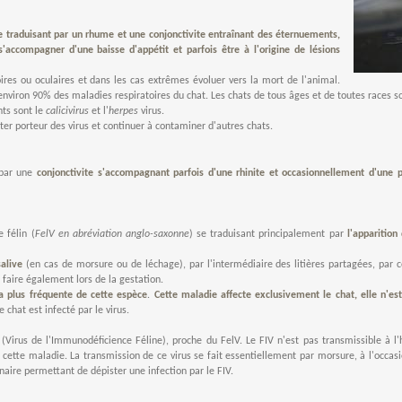
se traduisant par un rhume et une conjonctivite entraînant des éternuements,
'accompagner d'une baisse d'appétit et parfois être à l'origine de lésions
ires ou oculaires
et dans les cas extrêmes évoluer vers la mort de l'animal.
 environ 90% des maladies respiratoires du chat. Les chats de tous âges et de toutes races son
nts sont le
calicivirus
et l'
herpes
virus.
er porteur des virus et continuer à contaminer d'autres chats.
 par une
conjonctivite s'accompagnant parfois d'une rhinite et occasionnellement d'une
 félin (
FelV en abréviation anglo-saxonne
) se traduisant principalement par
l'apparitio
alive
(en cas de morsure ou de léchage), par l'intermédiaire des litières partagées, par c
 faire également lors de la gestation.
a plus fréquente de cette espèce
.
Cette maladie affecte exclusivement le chat, elle n'es
e chat est infecté par le virus.
V (Virus de l'Immunodéficience Féline), proche du FelV. Le FIV n'est pas transmissible 
 cette maladie. La transmission de ce virus se fait essentiellement par morsure, à l'occas
naire permettant de dépister une infection par le FIV.