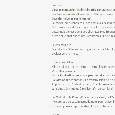
Le coryza
C'est une maladie respiratoire très contagieuse 
des larmoiements et une toux. Elle peut aussi s
buccales (ulcères sur la langue).
Le coryza
peut conduire à des séquelles respirato
Cette maladie est
très fréquente
, elle représente
Cette maladie est due à des virus. Les plus fréque
Même si le chat guérit des symptômes, il peut rest
La chlamydiose
Maladie bactérienne, contagieuse se traduisant
évoluer vers la mort.
La leucose féline
Elle est due à un rétrovirus, le virus leucémogène
s'installer peu à peu.
La contamination des chats peut se faire par la s
l'allaitement des chatons. La transmission peut se
Appelée à tort "Sida du chat"
, c'est
la maladie l
sanguins très simples à réaliser afin de vérifier si l
Le "Sida du chat" est dû à un autre virus
, le FI
n'existe pas de vaccin actuellement pour prévenir
tests sanguins simples réalisables par votre vétéri